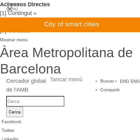
Accessos Directes
Tancar
menú
[1] Contingut »
[2] Menú de navegació principal »
City of smart cities
[3] Cercador
Mostrar menú
Àrea Metropolitana de
Barcelona
Tancar menú
Cercador global
Buscar
ENG
ENG
de l'AMB
Compartir
Cercador
global
Cerca
de
Facebook
l'AMB
Twitter
LinkedIn