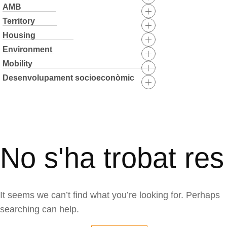
AMB
Territory
Housing
Environment
Mobility
Desenvolupament socioeconòmic
Skip
to
content
No s'ha trobat res
It seems we can’t find what you’re looking for. Perhaps
searching can help.